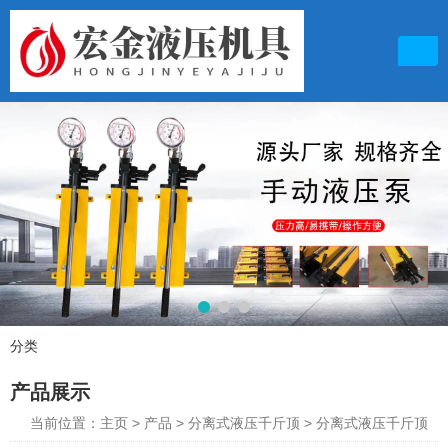
联系电话
15153418902
分类
产品展示
产品展示
邮箱地址
764260719@qq.com
当前位置：主页
>
产品
>
分离式液压千斤顶
>
分离式液压千斤顶