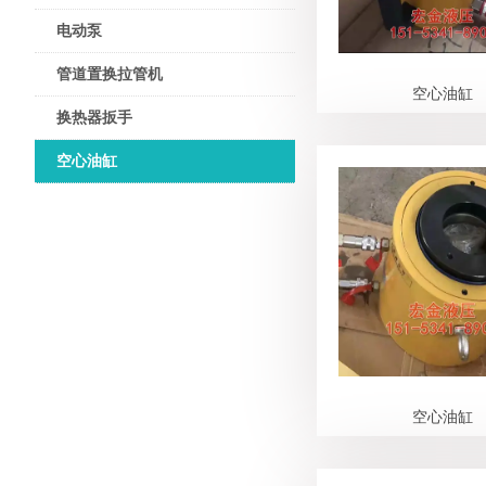
电动泵
管道置换拉管机
空心油缸
换热器扳手
空心油缸
空心油缸