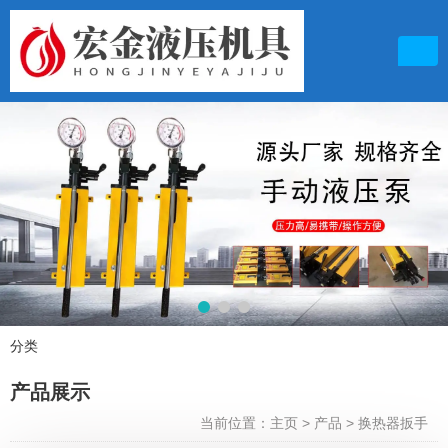
联系电话
15153418902
分类
产品展示
产品展示
邮箱地址
764260719@qq.com
当前位置：主页
>
产品
>
换热器扳手