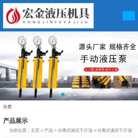
联系电话
15153418902
分类
产品展示
产品展示
邮箱地址
764260719@qq.com
当前位置：主页
>
产品
>
分离式液压千斤顶
>
分离式液压千斤顶